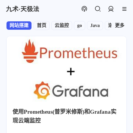
九术·天极法
登录
网站搭建
首页
云监控
go
Java
逆向
更多
运
使用Prometheus(普罗米修斯)和Grafana实
现云端监控