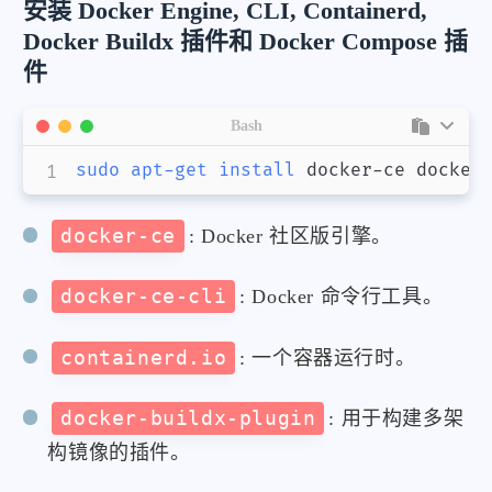
安装 Docker Engine, CLI, Containerd,
Docker Buildx 插件和 Docker Compose 插
件
Bash
sudo
apt-get
install
 docker-ce docker
docker-ce
: Docker 社区版引擎。
docker-ce-cli
: Docker 命令行工具。
containerd.io
: 一个容器运行时。
docker-buildx-plugin
: 用于构建多架
构镜像的插件。