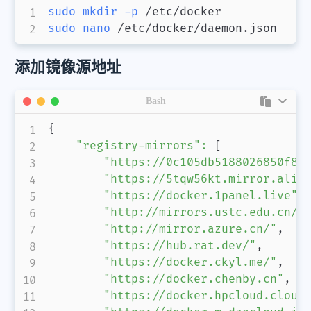
sudo
mkdir
-p
sudo
nano
 /etc/docker/daemon.json
添加镜像源地址
Bash
{
"registry-mirrors"
:
[
"https://0c105db5188026850f80
"https://5tqw56kt.mirror.aliy
"https://docker.1panel.live"
,

"http://mirrors.ustc.edu.cn/"
,
"http://mirror.azure.cn/"
,

"https://hub.rat.dev/"
,

"https://docker.ckyl.me/"
,

"https://docker.chenby.cn"
,

"https://docker.hpcloud.cloud