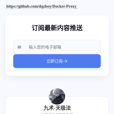
https://github.com/dqzboy/Docker-Proxy
九术·天极法