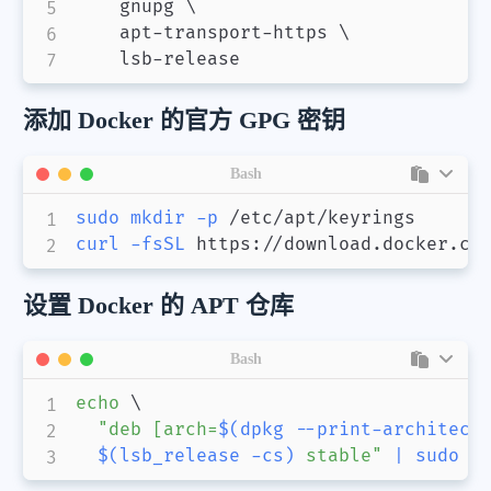
    gnupg 
\
    apt-transport-https 
\
    lsb-release
添加 Docker 的官方 GPG 密钥
Bash
sudo
mkdir
-p
curl
-fsSL
 https://download.docker.co
设置 Docker 的 APT 仓库
Bash
echo
\
"deb [arch=
$(
dpkg --print-architect
$(
lsb_release 
-cs
)
 stable"
|
sudo
t