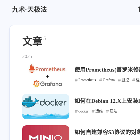
九术·天极法
5
文章
2025
使用Prometheus(普罗米
Prometheus
Grafana
监控
运
如何在Debian 12.X上安
docker
运维
建站
如何自建兼容S3协议的对象存