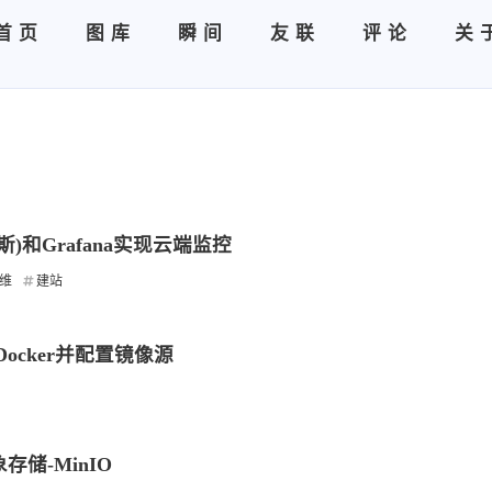
首页
图库
瞬间
友联
评论
关
修斯)和Grafana实现云端监控
维
建站
装Docker并配置镜像源
储-MinIO