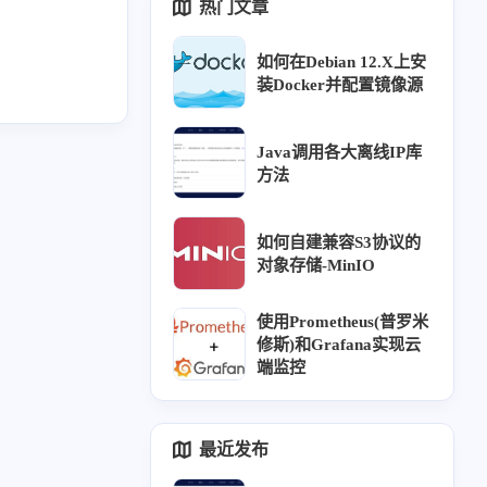
热门文章
如何在Debian 12.X上安
装Docker并配置镜像源
Java调用各大离线IP库
方法
如何自建兼容S3协议的
对象存储-MinIO
域
使用Prometheus(普罗米
修斯)和Grafana实现云
端监控
1
3
1
1
监控
建站
halo
逆向
最近发布