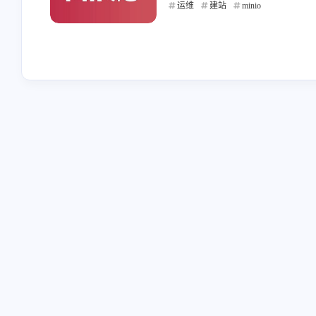
运维
建站
minio
互动
最近评论