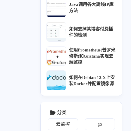
Java调用各大离线IP库
方法
四月 2025
3
篇
如何去掉某博客付费插
件的检测
使用Prometheus(普罗米
修斯)和Grafana实现云
端监控
如何在Debian 12.X上安
装Docker并配置镜像源
分类
云监控
go