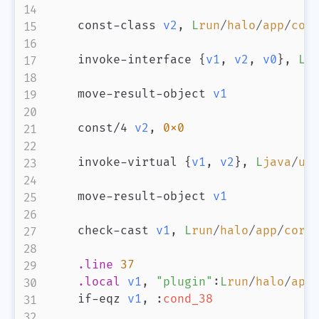
    const-class 
v2
,
L
run
/
halo
/
app
/
cor
    invoke-interface 
{
v1
,
v2
,
v0
}
,
L
r
    move-result-object 
v1
    const/4 
v2
,
0x0
    invoke-virtual 
{
v1
,
v2
}
,
L
java
/
ut
    move-result-object 
v1
    check-cast 
v1
,
L
run
/
halo
/
app
/
core
.line
37
.local
v1
,
"plugin"
:
L
run
/
halo
/
app
    if-eqz 
v1
,
:
cond_38