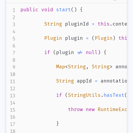
public
void
start
(
)
{
String
 pluginId 
=
this
.
contex
Plugin
 plugin 
=
(
Plugin
)
this
if
(
plugin 
!=
null
)
{
Map
<
String
,
String
>
 annot
String
 appId 
=
 annotation
if
(
StringUtils
.
hasText
(
a
throw
new
RuntimeExce
}