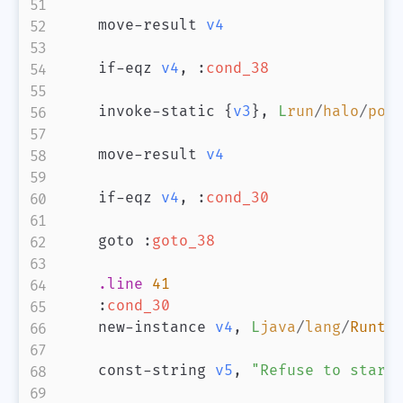
    move-result 
v4
    if-eqz 
v4
,
:
cond_38
    invoke-static 
{
v3
}
,
L
run
/
halo
/
pos
    move-result 
v4
    if-eqz 
v4
,
:
cond_30
    goto 
:
goto_38
.line
41
:
cond_30
    new-instance 
v4
,
L
java
/
lang
/
Runti
    const-string 
v5
,
"Refuse to start