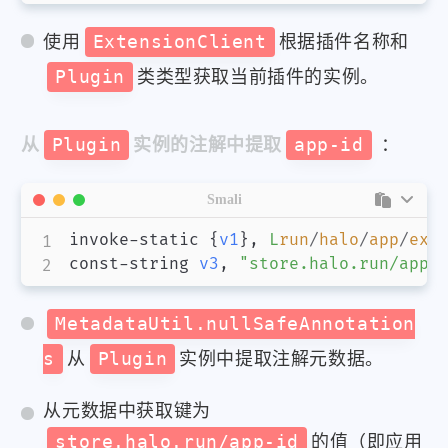
使用
ExtensionClient
根据插件名称和
Plugin
类类型获取当前插件的实例。
从
Plugin
实例的注解中提取
app-id
：
Smali
invoke-static 
{
v1
}
,
L
run
/
halo
/
app
/
ext
const-string 
v3
,
"store.halo.run/app-
MetadataUtil.nullSafeAnnotation
s
从
Plugin
实例中提取注解元数据。
从元数据中获取键为
store.halo.run/app-id
的值（即应用