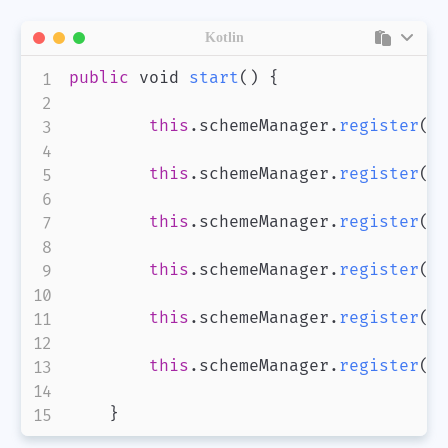
Kotlin
public
 void 
start
(
)
{
this
.
schemeManager
.
register
(
L
this
.
schemeManager
.
register
(
S
this
.
schemeManager
.
register
(
A
this
.
schemeManager
.
register
(
C
this
.
schemeManager
.
register
(
P
this
.
schemeManager
.
register
(
P
}