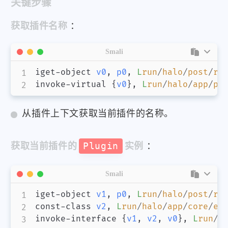
关键步骤
获取插件名称
：
Smali
iget-object 
v0
,
p0
,
L
run
/
halo
/
post
/
re
invoke-virtual 
{
v0
}
,
L
run
/
halo
/
app
/
pl
从插件上下文获取当前插件的名称。
获取当前插件的
Plugin
实例
：
Smali
iget-object 
v1
,
p0
,
L
run
/
halo
/
post
/
re
const-class 
v2
,
L
run
/
halo
/
app
/
core
/
ex
invoke-interface 
{
v1
,
v2
,
v0
}
,
L
run
/
h