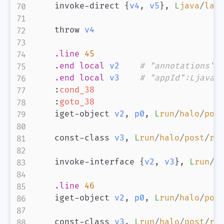
    invoke-direct 
{
v4
,
v5
}
,
L
java
/
lan
    throw 
v4
.line
45
.end
local
v2
# "annotations":
.end
local
v3
# "appId":Ljava/
:
cond_38
:
goto_38
    iget-object 
v2
,
p0
,
L
run
/
halo
/
pos
    const-class 
v3
,
L
run
/
halo
/
post
/
re
    invoke-interface 
{
v2
,
v3
}
,
L
run
/
h
.line
46
    iget-object 
v2
,
p0
,
L
run
/
halo
/
pos
    const-class 
v3
,
L
run
/
halo
/
post
/
re