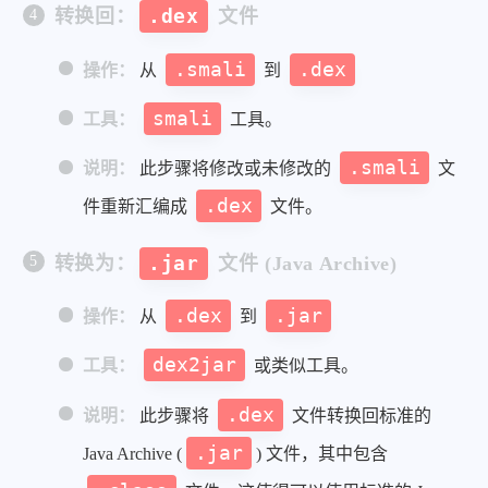
转换回：
.dex
文件
.smali
.dex
操作：
从
到
smali
工具：
工具。
.smali
说明：
此步骤将修改或未修改的
文
.dex
件重新汇编成
文件。
转换为：
.jar
文件 (Java Archive)
.dex
.jar
操作：
从
到
dex2jar
工具：
或类似工具。
.dex
说明：
此步骤将
文件转换回标准的
.jar
Java Archive (
) 文件，其中包含