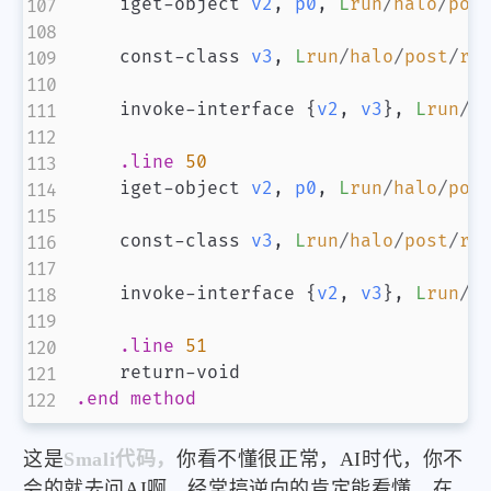
    iget-object 
v2
,
p0
,
L
run
/
halo
/
pos
    const-class 
v3
,
L
run
/
halo
/
post
/
re
    invoke-interface 
{
v2
,
v3
}
,
L
run
/
h
.line
50
    iget-object 
v2
,
p0
,
L
run
/
halo
/
pos
    const-class 
v3
,
L
run
/
halo
/
post
/
re
    invoke-interface 
{
v2
,
v3
}
,
L
run
/
h
.line
51
.end
method
这是
Smali代码，
你看不懂很正常，AI时代，你不
会的就去问AI啊，经常搞逆向的肯定能看懂，在