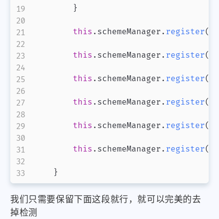
}
this
.
schemeManager
.
register
(
L
this
.
schemeManager
.
register
(
S
this
.
schemeManager
.
register
(
A
this
.
schemeManager
.
register
(
C
this
.
schemeManager
.
register
(
P
this
.
schemeManager
.
register
(
P
}
我们只需要保留下面这段就行，就可以完美的去
掉检测