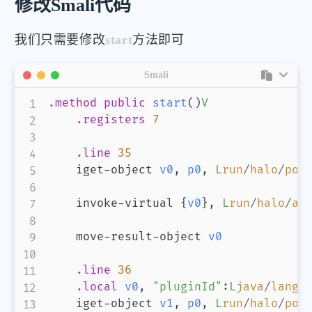
修改Smali代码
我们只需要修改
start
方法即可
Smali
.method
public
start
(
)
V
.registers
7
.line
35
    iget-object 
v0
,
p0
,
L
run
/
halo
/
pos
    invoke-virtual 
{
v0
}
,
L
run
/
halo
/
ap
    move-result-object 
v0
.line
36
.local
v0
,
"pluginId"
:
L
java
/
lang
/
    iget-object 
v1
,
p0
,
L
run
/
halo
/
pos