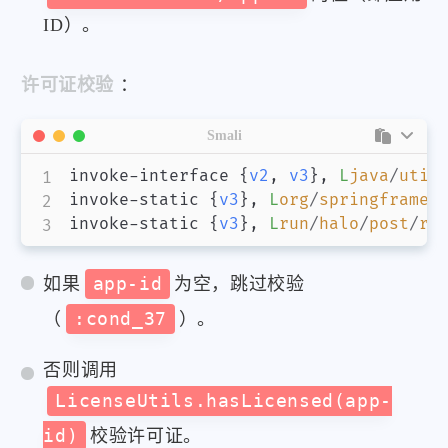
ID）。
许可证校验
：
Smali
invoke-interface 
{
v2
,
v3
}
,
L
java
/
util
invoke-static 
{
v3
}
,
L
org
/
springframew
invoke-static 
{
v3
}
,
L
run
/
halo
/
post
/
re
如果
app-id
为空，跳过校验
（
:cond_37
）。
否则调用
LicenseUtils.hasLicensed(app-
id)
校验许可证。