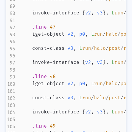
    invoke-interface 
{
v2
,
v3
}
,
L
run
/
h
.line
47
    iget-object 
v2
,
p0
,
L
run
/
halo
/
pos
    const-class 
v3
,
L
run
/
halo
/
post
/
re
    invoke-interface 
{
v2
,
v3
}
,
L
run
/
h
.line
48
    iget-object 
v2
,
p0
,
L
run
/
halo
/
pos
    const-class 
v3
,
L
run
/
halo
/
post
/
re
    invoke-interface 
{
v2
,
v3
}
,
L
run
/
h
.line
49