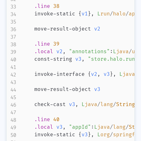
.line
38
    invoke-static 
{
v1
}
,
L
run
/
halo
/
app
    move-result-object 
v2
.line
39
.local
v2
,
"annotations"
:
L
java
/
ut
    const-string 
v3
,
"store.halo.run/
    invoke-interface 
{
v2
,
v3
}
,
L
java
/
    move-result-object 
v3
    check-cast 
v3
,
L
java
/
lang
/
String
;
.line
40
.local
v3
,
"appId"
:
L
java
/
lang
/
Str
    invoke-static 
{
v3
}
,
L
org
/
springfr